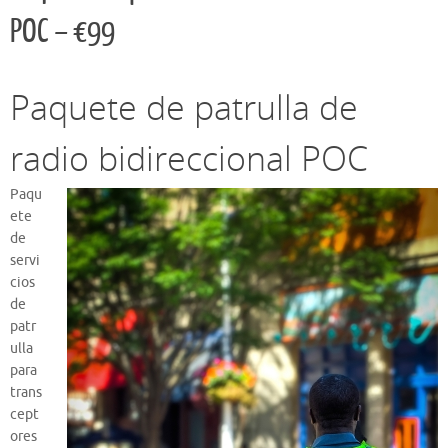
POC – €99
Paquete de patrulla de
radio bidireccional POC
Paqu
ete
de
servi
cios
de
patr
ulla
para
trans
cept
ores