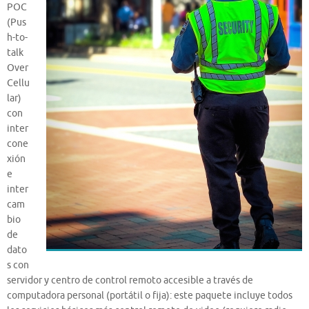
POC
(Pus
h-to-
talk
Over
Cellu
lar)
con
inter
cone
xión
e
inter
cam
bio
de
dato
s con
servidor y centro de control remoto accesible a través de
computadora personal (portátil o fija): este paquete incluye todos