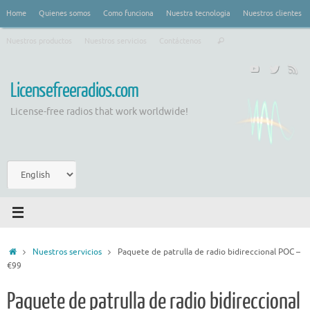
Saltar
Home
Quienes somos
Como funciona
Nuestra tecnologia
Nuestros clientes
al
Búsqueda
contenido
Nuestros productos
Nuestros servicios
Contáctenos
Buscar
para:
Licensefreeradios.com
License-free radios that work worldwide!
Elegir
un
idioma
Inicio
Nuestros servicios
Paquete de patrulla de radio bidireccional POC –
€99
Paquete de patrulla de radio bidireccional